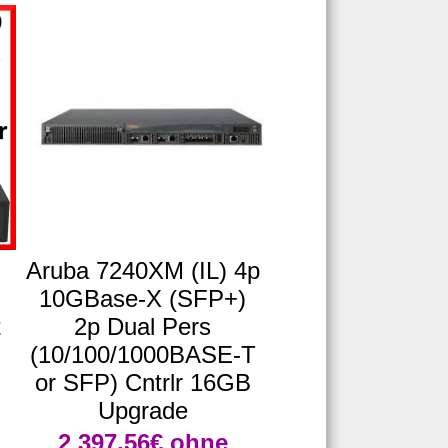
Aruba 7240XM (IL) 4p
10GBase-X (SFP+)
t
2p Dual Pers
(10/100/1000BASE-T
or SFP) Cntrlr 16GB
Upgrade
2 397,56€
ohne