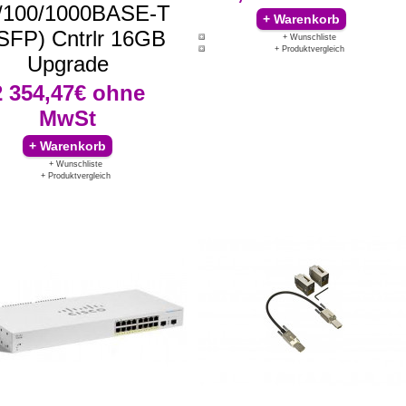
/100/1000BASE-T
 SFP) Cntrlr 16GB
+ Wunschliste
+ Produktvergleich
Upgrade
2 354,47€
ohne
MwSt
+ Wunschliste
+ Produktvergleich