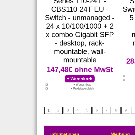
Series 110-24T -
S
CBS110-24T-EU -
Swi
Switch - unmanaged -
5
24 x 10/100/1000 + 2
x combo Gigabit SFP
m
- desktop, rack-
mountable, wall-
mountable
28
147,48€
ohne MwSt
+ Wunschliste
+ Produktvergleich
1
2
3
4
5
6
7
8
9
Informationen
Werbung