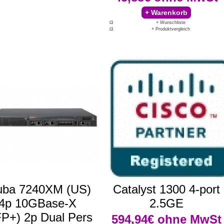
+ Wunschliste
+ Produktvergleich
uba 7240XM (US)
Catalyst 1300 4-port
4p 10GBase-X
2.5GE
P+) 2p Dual Pers
594,94€
ohne MwSt