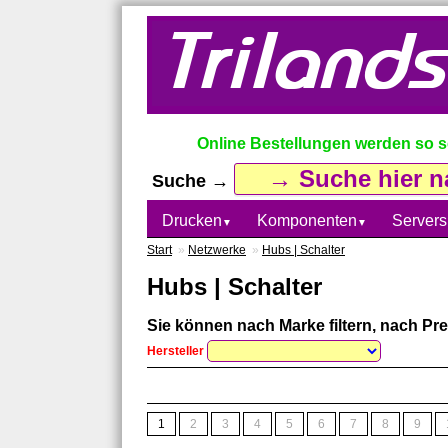
Online Bestellungen werden so sch
Suche →
Drucken
Komponenten
Servers
▼
▼
Start
»
Netzwerke
»
Hubs | Schalter
Hubs | Schalter
Sie können nach Marke filtern, nach Prei
Hersteller
1
2
3
4
5
6
7
8
9