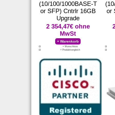
(10/100/1000BASE-T
(10
or SFP) Cntrlr 16GB
or
Upgrade
2 354,47€
ohne
MwSt
+ Wunschliste
+ Produktvergleich