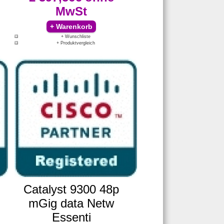
MwSt
+ Wunschliste
+ Produktvergleich
Catalyst 9300 48p
mGig data Netw
Essenti