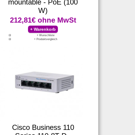
mountable - PoE (100
W)
212,81€
ohne MwSt
+ Wunschliste
+ Produktvergleich
Cisco Business 110