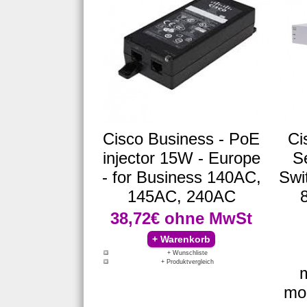
Cisco Business - PoE
Ci
injector 15W - Europe
S
- for Business 140AC,
Swi
145AC, 240AC
38,72€
ohne MwSt
+ Wunschliste
+ Produktvergleich
m
mou