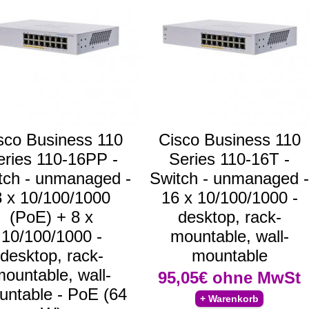
sco Business 110
Cisco Business 110
eries 110-16PP -
Series 110-16T -
tch - unmanaged -
Switch - unmanaged -
8 x 10/100/1000
16 x 10/100/1000 -
(PoE) + 8 x
desktop, rack-
10/100/1000 -
mountable, wall-
desktop, rack-
mountable
ountable, wall-
95,05€
ohne MwSt
ntable - PoE (64