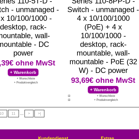
eries 110-5T-D -
Series 110-8PP-D -
tch - unmanaged -
Switch - unmanaged -
 x 10/100/1000 -
4 x 10/100/1000
desktop, rack-
(PoE) + 4 x
ountable, wall-
10/100/1000 -
mountable - DC
desktop, rack-
power
mountable, wall-
mountable - PoE (32
,39€
ohne MwSt
W) - DC power
93,69€
ohne MwSt
+ Wunschliste
+ Produktvergleich
+ Wunschliste
+ Produktvergleich
10
11
....
>
>|
Kundendienst
Extras