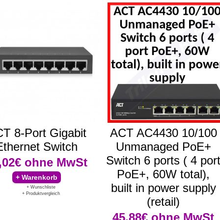
T 8-Port Gigabit
ACT AC4430 10/100
Ethernet Switch
Unmanaged PoE+
Switch 6 ports ( 4 por
,02€
ohne MwSt
PoE+, 60W total),
built in power supply
+ Wunschliste
+ Produktvergleich
(retail)
45,88€
ohne MwSt