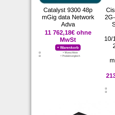
Catalyst 9300 48p
Ci
mGig data Network
2G-
Adva
S
11 762,18€
ohne
10/
MwSt
+ Wunschliste
+ Produktvergleich
m
21