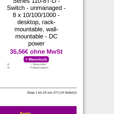
Series 110-8T-D -
Switch - unmanaged -
8 x 10/100/1000 -
desktop, rack-
mountable, wall-
mountable - DC
power
35,56€
ohne MwSt
+ Wunschliste
+ Produktvergleich
Zeige 1 bis 20 von 373 (19 Seite(n))
Konto