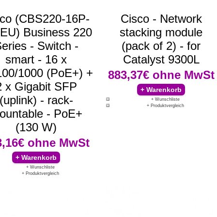
sco (CBS220-16P-
Cisco - Network
EU) Business 220
stacking module
eries - Switch -
(pack of 2) - for
smart - 16 x
Catalyst 9300L
100/1000 (PoE+) +
883,37€
ohne MwSt
2 x Gigabit SFP
(uplink) - rack-
+ Wunschliste
+ Produktvergleich
ountable - PoE+
(130 W)
3,16€
ohne MwSt
+ Wunschliste
+ Produktvergleich