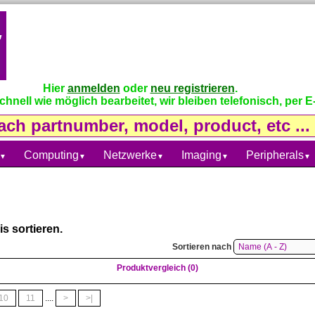
Hier
anmelden
oder
neu registrieren
.
nell wie möglich bearbeitet, wir bleiben telefonisch, per E-
Computing
Netzwerke
Imaging
Peripherals
▼
▼
▼
▼
▼
s sortieren.
Sortieren nach
Produktvergleich (0)
10
11
....
>
>|