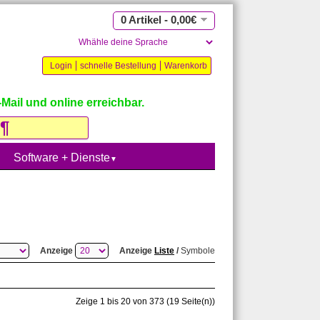
0 Artikel - 0,00€
Login
schnelle Bestellung
Warenkorb
Mail und online erreichbar.
Software + Dienste
▼
Anzeige
Anzeige
Liste
/
Symbole
Zeige 1 bis 20 von 373 (19 Seite(n))