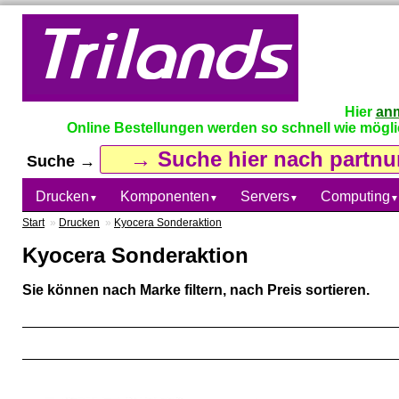
Hier
an
Online Bestellungen werden so schnell wie möglich
Suche →
Drucken
Komponenten
Servers
Computing
▼
▼
▼
▼
Start
»
Drucken
»
Kyocera Sonderaktion
Kyocera Sonderaktion
Sie können nach Marke filtern, nach Preis sortieren.