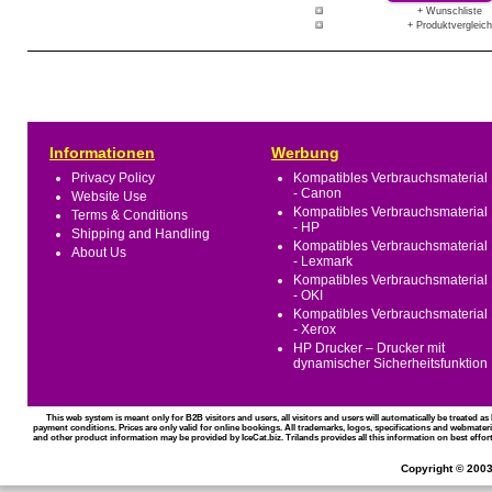
+ Wunschliste
+ Produktvergleich
Informationen
Werbung
Privacy Policy
Kompatibles Verbrauchsmaterial
- Canon
Website Use
Kompatibles Verbrauchsmaterial
Terms & Conditions
- HP
Shipping and Handling
Kompatibles Verbrauchsmaterial
About Us
- Lexmark
Kompatibles Verbrauchsmaterial
- OKI
Kompatibles Verbrauchsmaterial
- Xerox
HP Drucker – Drucker mit
dynamischer Sicherheitsfunktion
This web system is meant only for B2B visitors and users, all visitors and users will automatically be treated 
payment conditions. Prices are only valid for online bookings. All trademarks, logos, specifications and webmateri
and other product information may be provided by IceCat.biz. Trilands provides all this information on best effort
Copyright © 2003