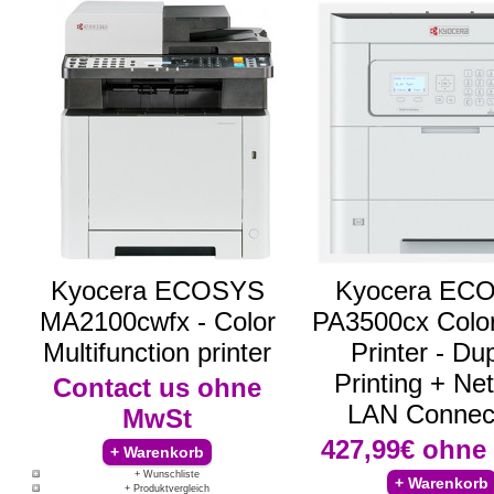
Kyocera ECOSYS
Kyocera EC
MA2100cwfx - Color
PA3500cx Color
Multifunction printer
Printer - Du
Printing + Ne
Contact us
ohne
LAN Connec
MwSt
427,99€
ohne
+ Wunschliste
+ Produktvergleich