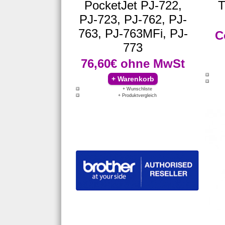
PocketJet PJ-722,
T
PJ-723, PJ-762, PJ-
763, PJ-763MFi, PJ-
C
773
76,60€
ohne MwSt
+ Wunschliste
+ Produktvergleich