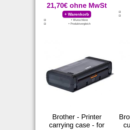
21,70€
ohne MwSt
+ Wunschliste
+ Produktvergleich
Brother - Printer
Bro
carrying case - for
cu