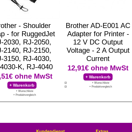
other - Shoulder
Brother AD-E001 AC
ap - for RuggedJet
Adapter for Printer -
-2030, RJ-2050,
12 V DC Output
-2140, RJ-2150,
Voltage - 2 A Output
-3150, RJ-4030,
Current
4030-K, RJ-4040
12,91€
ohne MwSt
,51€
ohne MwSt
+ Wunschliste
+ Produktvergleich
+ Wunschliste
+ Produktvergleich
Kundendienst
Extras