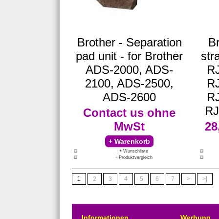
Brother - Separation
Br
pad unit - for Brother
str
ADS-2000, ADS-
RJ
2100, ADS-2500,
RJ
ADS-2600
RJ
RJ
Contact us
ohne
MwSt
28
+ Wunschliste
+ Produktvergleich
1
2
3
4
5
6
7
>
>|
Informationen
Werbung