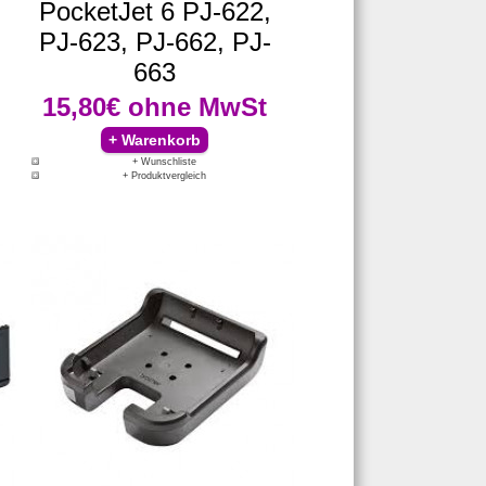
PocketJet 6 PJ-622,
PJ-623, PJ-662, PJ-
663
15,80€
ohne MwSt
+ Wunschliste
+ Produktvergleich