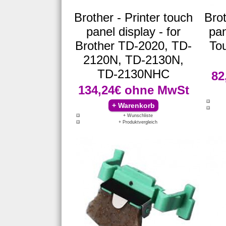
Brother - Printer touch
Brot
panel display - for
pan
Brother TD-2020, TD-
To
2120N, TD-2130N,
TD-2130NHC
82
134,24€
ohne MwSt
+ Wunschliste
+ Produktvergleich