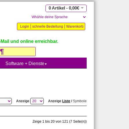
0 Artikel - 0,00€
Login
schnelle Bestellung
Warenkorb
Mail und online erreichbar.
Software + Dienste
▼
Anzeige
Anzeige
Liste
/
Symbole
Zeige 1 bis 20 von 121 (7 Seite(n))