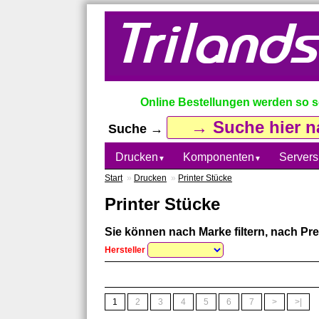
Online Bestellungen werden so sch
Suche →
Drucken
Komponenten
Servers
▼
▼
Start
»
Drucken
»
Printer Stücke
Printer Stücke
Sie können nach Marke filtern, nach Prei
Hersteller
1
2
3
4
5
6
7
>
>|