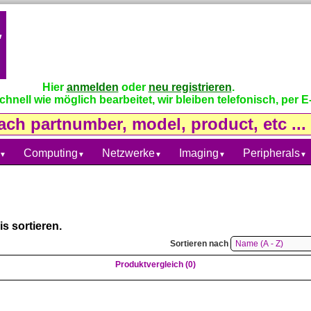
Hier
anmelden
oder
neu registrieren
.
nell wie möglich bearbeitet, wir bleiben telefonisch, per E-
Computing
Netzwerke
Imaging
Peripherals
▼
▼
▼
▼
▼
s sortieren.
Sortieren nach
Produktvergleich (0)