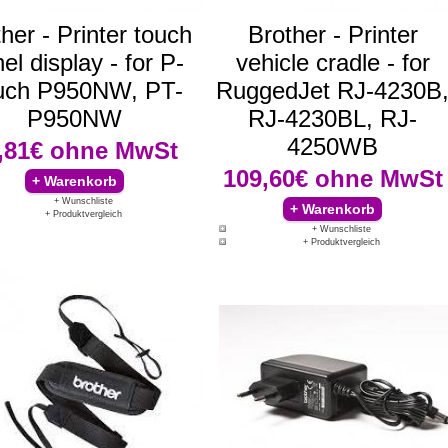
her - Printer touch
Brother - Printer
el display - for P-
vehicle cradle - for
uch P950NW, PT-
RuggedJet RJ-4230B
P950NW
RJ-4230BL, RJ-
4250WB
,81€
ohne MwSt
109,60€
ohne MwSt
+ Wunschliste
+ Produktvergleich
+ Wunschliste
+ Produktvergleich