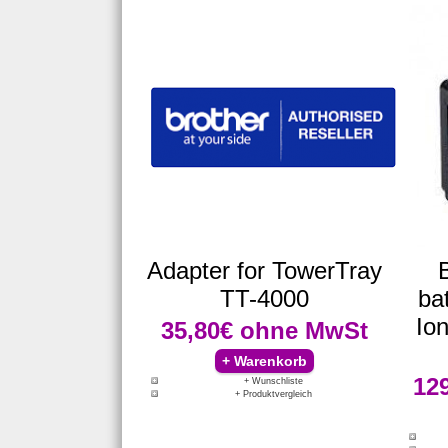
Adapter for TowerTray
B
TT-4000
bat
Io
35,80€
ohne MwSt
12
+ Wunschliste
+ Produktvergleich