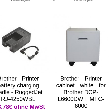
+ Produktvergleich
+ Produktvergleich
rother - Printer
Brother - Printer
battery charging
cabinet - white - for
adle - RuggedJet
Brother DCP-
RJ-4250WBL
L6600DWT, MFC-
6000
3,78€
ohne MwSt