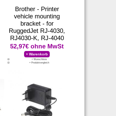
Brother - Printer
vehicle mounting
,
bracket - for
RuggedJet RJ-4030,
RJ4030-K, RJ-4040
52,97€
ohne MwSt
+ Wunschliste
+ Produktvergleich