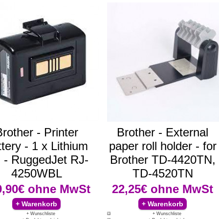
rother - Printer
Brother - External
tery - 1 x Lithium
paper roll holder - for
n - RuggedJet RJ-
Brother TD-4420TN,
4250WBL
TD-4520TN
9,90€
ohne MwSt
22,25€
ohne MwSt
+ Wunschliste
+ Wunschliste