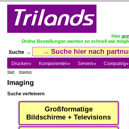
Hier
an
Online Bestellungen werden so schnell wie möglich
Suche →
Drucken
Komponenten
Servers
Computing
▼
▼
▼
▼
Start
»
Imaging
Imaging
Suche verfeinern
Großformatige
Bildschirme + Televisions