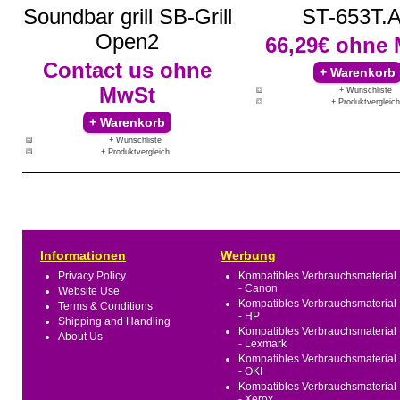
Soundbar grill SB-Grill
ST-653T.
Open2
66,29€
ohne 
Contact us
ohne
MwSt
+ Wunschliste
+ Produktvergleich
+ Wunschliste
+ Produktvergleich
Informationen
Werbung
Privacy Policy
Kompatibles Verbrauchsmaterial
- Canon
Website Use
Kompatibles Verbrauchsmaterial
Terms & Conditions
- HP
Shipping and Handling
Kompatibles Verbrauchsmaterial
About Us
- Lexmark
Kompatibles Verbrauchsmaterial
- OKI
Kompatibles Verbrauchsmaterial
- Xerox