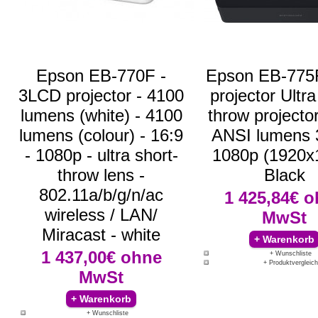
Epson EB-770F -
Epson EB-775
3LCD projector - 4100
projector Ultra
lumens (white) - 4100
throw projecto
lumens (colour) - 16:9
ANSI lumens
- 1080p - ultra short-
1080p (1920x
throw lens -
Black
802.11a/b/g/n/ac
1 425,84€
o
wireless / LAN/
MwSt
Miracast - white
1 437,00€
ohne
+ Wunschliste
+ Produktvergleich
MwSt
+ Wunschliste