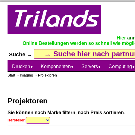
Hier
an
Online Bestellungen werden so schnell wie möglich
Suche →
Drucken
Komponenten
Servers
Computing
▼
▼
▼
▼
Start
»
Imaging
»
Projektoren
Projektoren
Sie können nach Marke filtern, nach Preis sortieren.
Hersteller