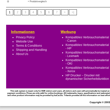
+ Produktvergleich
1
2
3
4
5
6
7
>
>|
Informationen
Werbung
Privacy Policy
Kompatibles Verbrauchsmaterial
- Canon
Website Use
Kompatibles Verbrauchsmaterial
Terms & Conditions
- HP
Shipping and Handling
Kompatibles Verbrauchsmaterial
About Us
- Lexmark
Kompatibles Verbrauchsmaterial
- OKI
Kompatibles Verbrauchsmaterial
- Xerox
HP Drucker – Drucker mit
dynamischer Sicherheitsfunktion
This web system is meant only for B2B visitors and users, all visitors and users will automatically be treated 
payment conditions. Prices are only valid for online bookings. All trademarks, logos, specifications and webmateri
and other product information may be provided by IceCat.biz. Trilands provides all this information on best effort
Copyright © 2003