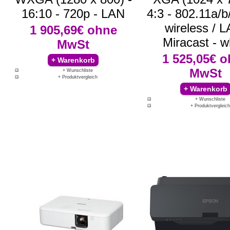
16:10 - 720p - LAN
4:3 - 802.11a/b
wireless / 
1 905,69€
ohne
Miracast - w
MwSt
1 525,05€
o
MwSt
+ Wunschliste
+ Produktvergleich
+ Wunschliste
+ Produktvergleich