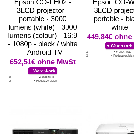
Epson CO-FH02 -
Epson CO-W
3LCD projector -
3LCD project
portable - 3000
portable - bl
lumens (white) - 3000
white
lumens (colour) - 16:9
449,84€
ohne
- 1080p - black / white
- Android TV
+ Wunschliste
+ Produktvergleich
652,51€
ohne MwSt
+ Wunschliste
+ Produktvergleich