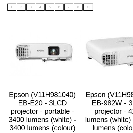
1
2
3
4
5
6
7
>
>|
Epson (V11H981040)
Epson (V11H9
EB-E20 - 3LCD
EB-982W - 
projector - portable -
projector - 
3400 lumens (white) -
lumens (white)
3400 lumens (colour)
lumens (colou