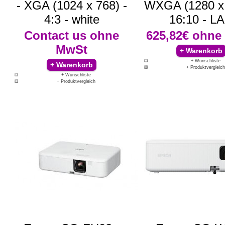
- XGA (1024 x 768) -
WXGA (1280 x 
4:3 - white
16:10 - L
Contact us
ohne
625,82€
ohne
MwSt
+ Wunschliste
+ Produktvergleich
+ Wunschliste
+ Produktvergleich