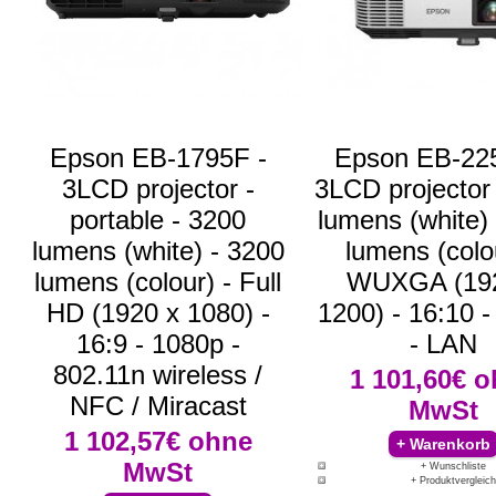
Epson EB-1795F -
Epson EB-22
3LCD projector -
3LCD projector
portable - 3200
lumens (white)
lumens (white) - 3200
lumens (colou
lumens (colour) - Full
WUXGA (192
HD (1920 x 1080) -
1200) - 16:10 
16:9 - 1080p -
- LAN
802.11n wireless /
1 101,60€
o
NFC / Miracast
MwSt
1 102,57€
ohne
MwSt
+ Wunschliste
+ Produktvergleich