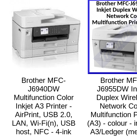
Brother MFC-
Brother M
J6940DW
J6955DW In
Multifunction Color
Duplex Wire
Inkjet A3 Printer -
Network Co
AirPrint, USB 2.0,
Multifunction P
LAN, Wi-Fi(n), USB
(A3) - colour - i
host, NFC - 4-ink
A3/Ledger (me