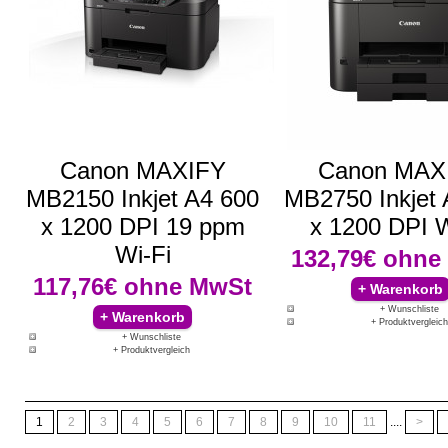
Canon MAXIFY
Canon MAX
MB2150 Inkjet A4 600
MB2750 Inkjet 
x 1200 DPI 19 ppm
x 1200 DPI W
Wi-Fi
132,79€
ohne
117,76€
ohne MwSt
+ Wunschliste
+ Produktvergleich
+ Wunschliste
+ Produktvergleich
1
2
3
4
5
6
7
8
9
10
11
....
>