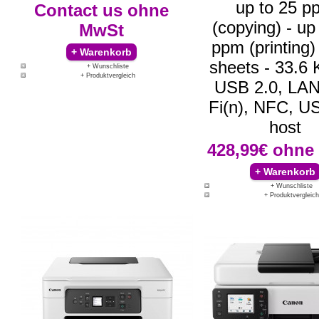
up to 25 p
Contact us
ohne
(copying) - up
MwSt
ppm (printing)
sheets - 33.6 
+ Wunschliste
+ Produktvergleich
USB 2.0, LAN
Fi(n), NFC, U
host
428,99€
ohne
+ Wunschliste
+ Produktvergleich