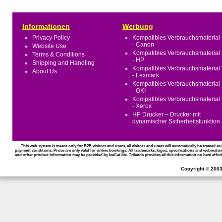
Informationen
Werbung
Privacy Policy
Kompatibles Verbrauchsmaterial
- Canon
Website Use
Kompatibles Verbrauchsmaterial
Terms & Conditions
- HP
Shipping and Handling
Kompatibles Verbrauchsmaterial
About Us
- Lexmark
Kompatibles Verbrauchsmaterial
- OKI
Kompatibles Verbrauchsmaterial
- Xerox
HP Drucker – Drucker mit
dynamischer Sicherheitsfunktion
This web system is meant only for B2B visitors and users, all visitors and users will automatically be treated 
payment conditions. Prices are only valid for online bookings. All trademarks, logos, specifications and webmateri
and other product information may be provided by IceCat.biz. Trilands provides all this information on best effort
Copyright © 2003