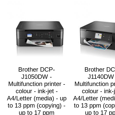
Brother DCP-
Brother D
J1050DW -
J1140DW 
Multifunction printer -
Multifunction pr
colour - ink-jet -
colour - ink-j
A4/Letter (media) - up
A4/Letter (medi
to 13 ppm (copying) -
to 13 ppm (cop
up to 17 ppm
up to 17 p