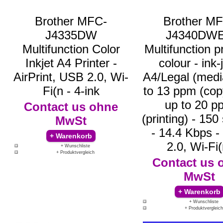
Brother MFC-
Brother M
J4335DW
J4340DWE
Multifunction Color
Multifunction pr
Inkjet A4 Printer -
colour - ink-j
AirPrint, USB 2.0, Wi-
A4/Legal (medi
Fi(n - 4-ink
to 13 ppm (cop
up to 20 p
Contact us
ohne
(printing) - 150
MwSt
- 14.4 Kbps 
2.0, Wi-Fi(
+ Wunschliste
+ Produktvergleich
Contact us
MwSt
+ Wunschliste
+ Produktvergleich