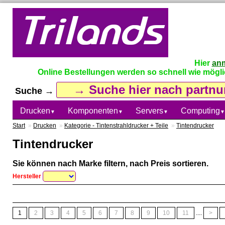
Hier
an
Online Bestellungen werden so schnell wie möglich
Suche →
Drucken
Komponenten
Servers
Computing
▼
▼
▼
▼
Start
»
Drucken
»
Kategorie - Tintenstrahldrucker + Teile
»
Tintendrucker
Tintendrucker
Sie können nach Marke filtern, nach Preis sortieren.
Hersteller
1
2
3
4
5
6
7
8
9
10
11
....
>