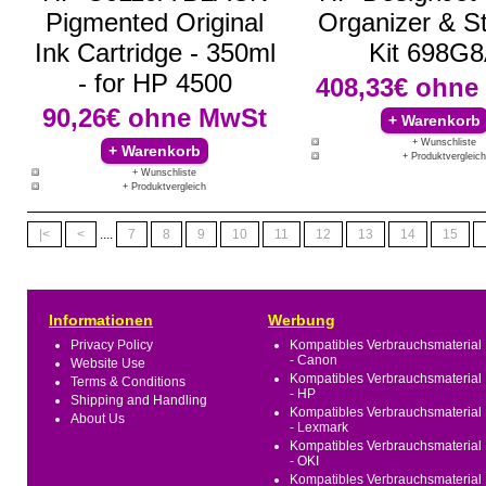
Pigmented Original
Organizer & S
Ink Cartridge - 350ml
Kit 698G
- for HP 4500
408,33€
ohne
90,26€
ohne MwSt
+ Wunschliste
+ Produktvergleich
+ Wunschliste
+ Produktvergleich
|<
<
....
7
8
9
10
11
12
13
14
15
Informationen
Werbung
Privacy Policy
Kompatibles Verbrauchsmaterial
- Canon
Website Use
Kompatibles Verbrauchsmaterial
Terms & Conditions
- HP
Shipping and Handling
Kompatibles Verbrauchsmaterial
About Us
- Lexmark
Kompatibles Verbrauchsmaterial
- OKI
Kompatibles Verbrauchsmaterial