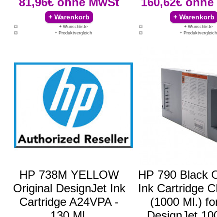
81,96€
ohne MwSt
160,62€
ohne
+ Wunschliste
+ Wunschliste
+ Produktvergleich
+ Produktvergleich
HP 738M YELLOW
HP 790 Black O
Original DesignJet Ink
Ink Cartridge 
Cartridge A24VPA -
(1000 Ml.) f
130 Ml.
DesignJet 10