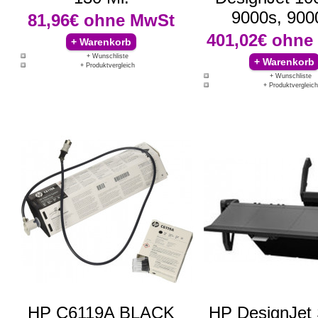
9000s, 900
81,96€
ohne MwSt
401,02€
ohne
+ Wunschliste
+ Produktvergleich
+ Wunschliste
+ Produktvergleich
HP C6119A BLACK
HP DesignJet