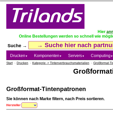
Hier
an
Online Bestellungen werden so schnell wie möglich
Suche →
Drucken
Komponenten
Servers
Computing
▼
▼
▼
▼
Start
»
Drucken
»
Kategorie -> Tintenverbrauchsmaterialien
»
Großformat-Ti
Großformati
Großformat-Tintenpatronen
Sie können nach Marke filtern, nach Preis sortieren.
Hersteller